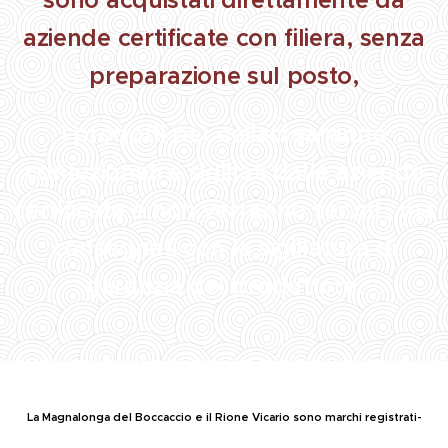
aziende certificate con filiera, senza
preparazione sul posto,
i prodotti per celiaci saranno
confezionati e sigillati dalle aziende
certificate e non verranno serviti , ma
consegnati con la sigillatura di
garanzia del produttore.
La Magnalonga del Boccaccio e il Rione Vicario sono marchi registrati-